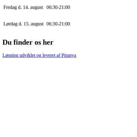
Fredag d. 14. august
0
6
:
30
-
21
:
0
0
Lørdag d. 15. august
0
6
:
30
-
21
:
0
0
Du finder os her
Løsning udviklet og leveret af
Piranya