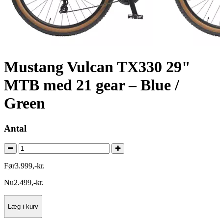
Mustang Vulcan TX330 29"
MTB med 21 gear – Blue /
Green
Antal
Før
3.999
,
-
kr.
Nu
2.499
,
-
kr.
Læg i kurv