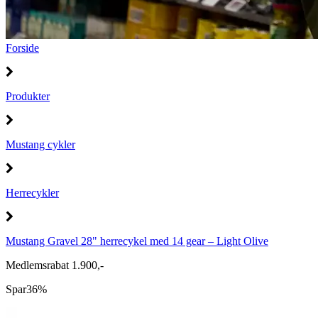
Forside
Produkter
Mustang cykler
Herrecykler
Mustang Gravel 28" herrecykel med 14 gear – Light Olive
Medlemsrabat 1.900,-
Spar
36%