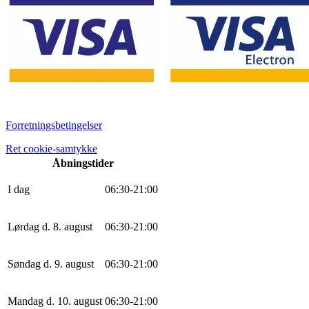
Forretningsbetingelser
Ret cookie-samtykke
Åbningstider
I dag
0
6
:
30
-
21
:
0
0
Lørdag d. 8. august
0
6
:
30
-
21
:
0
0
Søndag d. 9. august
0
6
:
30
-
21
:
0
0
Mandag d. 10. august
0
6
:
30
-
21
:
0
0