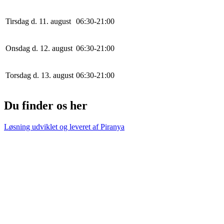
Tirsdag d. 11. august
0
6
:
30
-
21
:
0
0
Onsdag d. 12. august
0
6
:
30
-
21
:
0
0
Torsdag d. 13. august
0
6
:
30
-
21
:
0
0
Du finder os her
Løsning udviklet og leveret af
Piranya