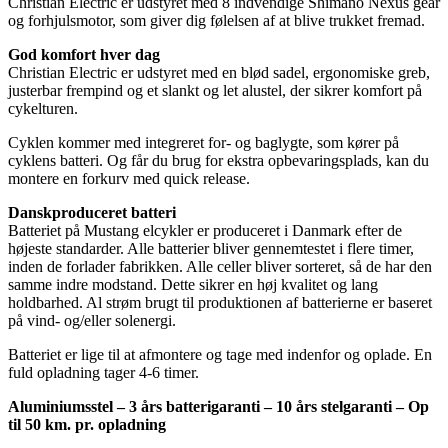
Christian Electric er udstyret med 8 indvendige Shimano Nexus gear
og forhjulsmotor, som giver dig følelsen af at blive trukket fremad.
God komfort hver dag
Christian Electric er udstyret med en blød sadel, ergonomiske greb,
justerbar frempind og et slankt og let alustel, der sikrer komfort på
cykelturen.
Cyklen kommer med integreret for- og baglygte, som kører på
cyklens batteri. Og får du brug for ekstra opbevaringsplads, kan du
montere en forkurv med quick release.
Danskproduceret batteri
Batteriet på Mustang elcykler er produceret i Danmark efter de
højeste standarder. Alle batterier bliver gennemtestet i flere timer,
inden de forlader fabrikken. Alle celler bliver sorteret, så de har den
samme indre modstand. Dette sikrer en høj kvalitet og lang
holdbarhed. Al strøm brugt til produktionen af batterierne er baseret
på vind- og/eller solenergi.
Batteriet er lige til at afmontere og tage med indenfor og oplade. En
fuld opladning tager 4-6 timer.
Aluminiumsstel – 3 års batterigaranti – 10 års stelgaranti – Op
til 50 km. pr. opladning