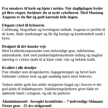
Fra sneakers til hæle og hjem i sutsko. Når dagligdagen byder
på flere etaper, fortjener du at nyde cykelturen. Med Mustang
Augusta er du flot og godt kørende hele dagen.
Elegant cykel til byboeren
Cafebesøg, biografture og hverdagens indkøb. Augusta er perfekt til
de korte, flade strækninger og får dig hurtigt og komfortabelt rundt i
byen.
Designet til det danske vejr
Med kvalitetskomponenter som indvendige gear, rullebremse,
antirustkæde, dæk med punkteringsbeskyttende indlæg og slagfast
lakering er cyklen skabt til at klare vind, vejr og hektisk trafik.
Kvalitet i alle detaljer
Fine detaljer som designskærm, bagagestropper og farvet kurv
fuldender cyklens look og gør samtidig turen mere bekvem.
Tasken sidder godt fast under stropperne bagpå og i kurven er der
god plads til indkøbsposen. Stabiliseringsfjederen giver både en
støttende hånd i svingene, og når du parkerer.
Aluminiumsstel - forseglet krankboks – 7 indvendige Shimano
Nexus gear - 25 års stelgaranti