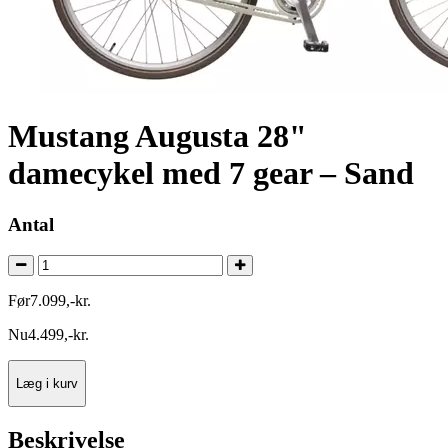
Mustang Augusta 28"
damecykel med 7 gear – Sand
Antal
Før
7.099
,
-
kr.
Nu
4.499
,
-
kr.
Læg i kurv
Beskrivelse