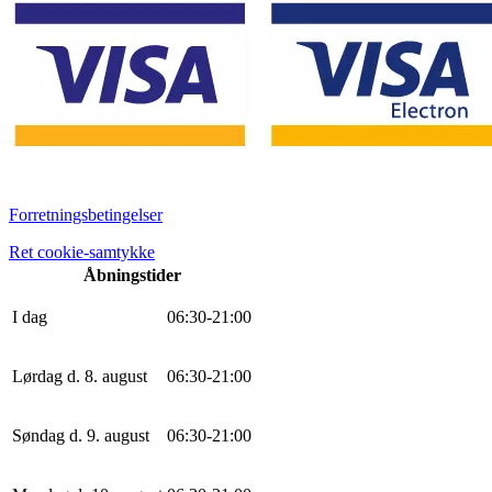
Forretningsbetingelser
Ret cookie-samtykke
Åbningstider
I dag
0
6
:
30
-
21
:
0
0
Lørdag d. 8. august
0
6
:
30
-
21
:
0
0
Søndag d. 9. august
0
6
:
30
-
21
:
0
0