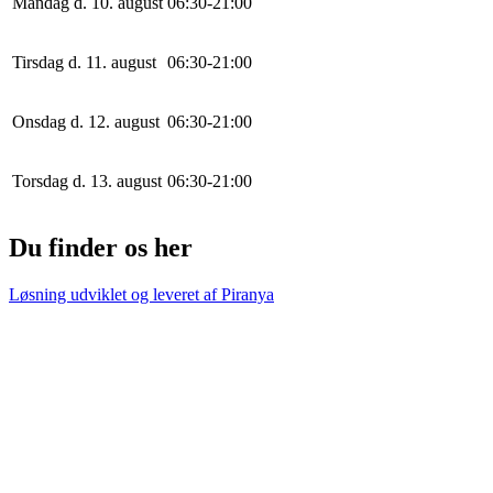
Mandag d. 10. august
0
6
:
30
-
21
:
0
0
Tirsdag d. 11. august
0
6
:
30
-
21
:
0
0
Onsdag d. 12. august
0
6
:
30
-
21
:
0
0
Torsdag d. 13. august
0
6
:
30
-
21
:
0
0
Du finder os her
Løsning udviklet og leveret af
Piranya