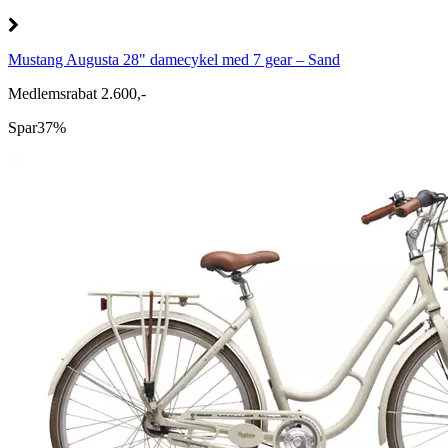
Mustang Augusta 28" damecykel med 7 gear – Sand
Medlemsrabat 2.600,-
Spar
37%