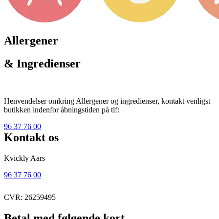
Allergener
& Ingredienser
Henvendelser omkring Allergener og ingredienser, kontakt venligst
butikken indenfor åbningstiden på tlf:
96 37 76 00
Kontakt os
Kvickly Aars
96 37 76 00
CVR: 26259495
Betal med følgende kort