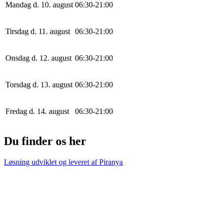
Mandag d. 10. august
0
6
:
30
-
21
:
0
0
Tirsdag d. 11. august
0
6
:
30
-
21
:
0
0
Onsdag d. 12. august
0
6
:
30
-
21
:
0
0
Torsdag d. 13. august
0
6
:
30
-
21
:
0
0
Fredag d. 14. august
0
6
:
30
-
21
:
0
0
Du finder os her
Løsning udviklet og leveret af
Piranya