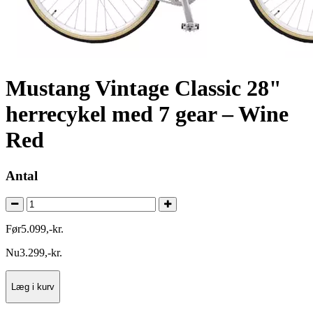
Mustang Vintage Classic 28"
herrecykel med 7 gear – Wine
Red
Antal
Før
5.099
,
-
kr.
Nu
3.299
,
-
kr.
Læg i kurv