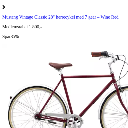
Mustang Vintage Classic 28" herrecykel med 7 gear – Wine Red
Medlemsrabat 1.800,-
Spar
35%