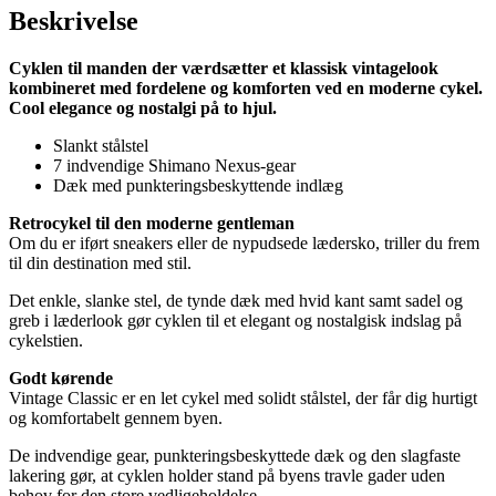
Beskrivelse
Cyklen til manden der værdsætter et klassisk vintagelook
kombineret med fordelene og komforten ved en moderne cykel.
Cool elegance og nostalgi på to hjul.
Slankt stålstel
7 indvendige Shimano Nexus-gear
Dæk med punkteringsbeskyttende indlæg
Retrocykel til den moderne gentleman
Om du er iført sneakers eller de nypudsede lædersko, triller du frem
til din destination med stil.
Det enkle, slanke stel, de tynde dæk med hvid kant samt sadel og
greb i læderlook gør cyklen til et elegant og nostalgisk indslag på
cykelstien.
Godt kørende
Vintage Classic er en let cykel med solidt stålstel, der får dig hurtigt
og komfortabelt gennem byen.
De indvendige gear, punkteringsbeskyttede dæk og den slagfaste
lakering gør, at cyklen holder stand på byens travle gader uden
behov for den store vedligeholdelse.