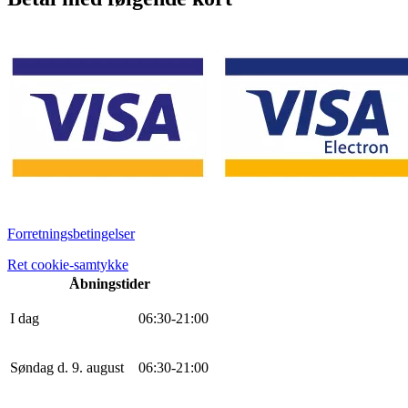
Forretningsbetingelser
Ret cookie-samtykke
Åbningstider
I dag
0
6
:
30
-
21
:
0
0
Søndag d. 9. august
0
6
:
30
-
21
:
0
0