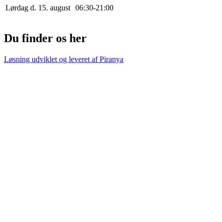
Lørdag d. 15. august
0
6
:
30
-
21
:
0
0
Du finder os her
Løsning udviklet og leveret af
Piranya