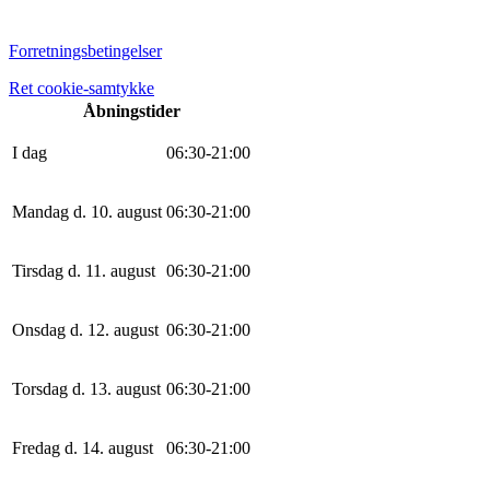
Forretningsbetingelser
Ret cookie-samtykke
Åbningstider
I dag
0
6
:
30
-
21
:
0
0
Mandag d. 10. august
0
6
:
30
-
21
:
0
0
Tirsdag d. 11. august
0
6
:
30
-
21
:
0
0
Onsdag d. 12. august
0
6
:
30
-
21
:
0
0
Torsdag d. 13. august
0
6
:
30
-
21
:
0
0
Fredag d. 14. august
0
6
:
30
-
21
:
0
0